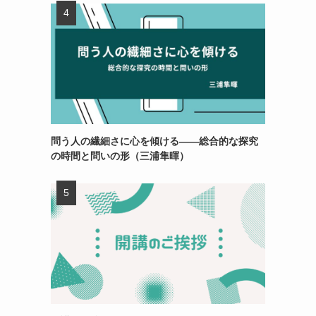
問う人の繊細さに心を傾ける——総合的な探究
の時間と問いの形（三浦隼暉）