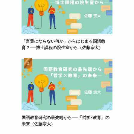
「言葉にならない何か」からはじまる国語教
育？──博士課程の院生室から（佐藤宗大）
国語教育研究の最先端から──「哲学×教育」の
未来（佐藤宗大）